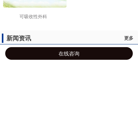
可吸收性外科
新闻资讯
更多
在线咨询
▪ 产品临床使用安全提示函...
电话咨询
短信咨询
关于我们
联系我们
▪ 公告-关于《新广告法》施...
▪ 山东博达医疗用品股份有限...
▪ 可吸收缝合线和普通缝合线...
▪ 不同类型的可吸收缝合线在...